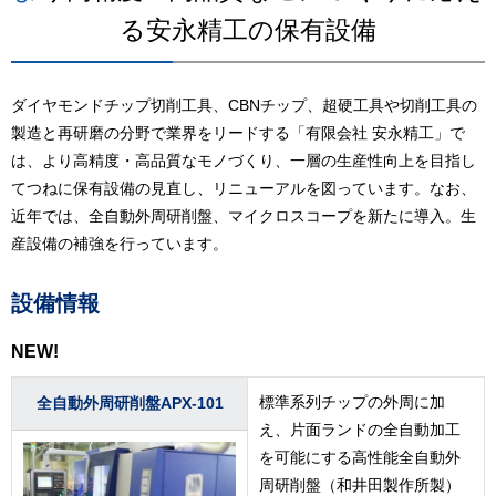
る安永精工の保有設備
ダイヤモンドチップ切削工具、CBNチップ、超硬工具や切削工具の
製造と再研磨の分野で業界をリードする「有限会社 安永精工」で
は、より高精度・高品質なモノづくり、一層の生産性向上を目指し
てつねに保有設備の見直し、リニューアルを図っています。なお、
近年では、全自動外周研削盤、マイクロスコープを新たに導入。生
産設備の補強を行っています。
設備情報
NEW!
標準系列チップの外周に加
全自動外周研削盤APX-101
え、片面ランドの全自動加工
を可能にする高性能全自動外
周研削盤（和井田製作所製）