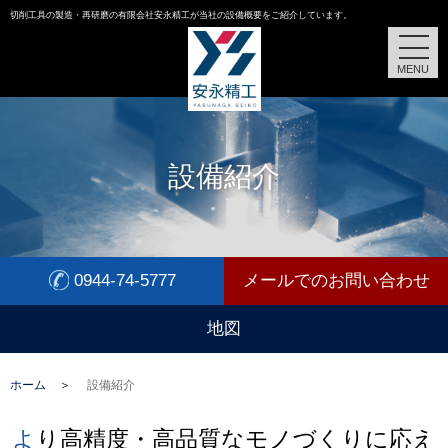
切削工具の製造・再研磨の有限会社安永精工が当社の設備概要をご紹介しています。
MENU
設備紹介
0944-74-5777
メールでのお問い合わせ
地図
ホーム
設備紹介
より高精度・高品質なモノづくりに応え