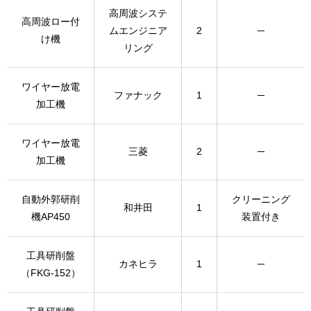
高周波システ
高周波ロー付
ムエンジニア
2
─
け機
リング
ワイヤー放電
ファナック
1
─
加工機
ワイヤー放電
三菱
2
─
加工機
自動外郭研削
クリーニング
和井田
1
機AP450
装置付き
工具研削盤
カネヒラ
1
─
（FKG-152）