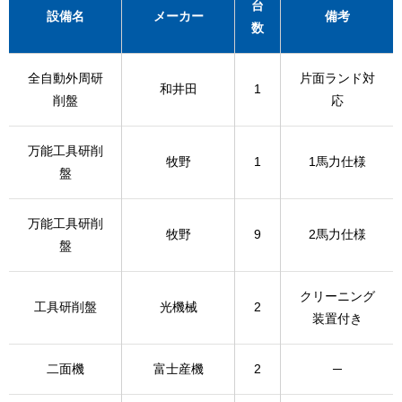
台
設備名
メーカー
備考
数
全自動外周研
片面ランド対
和井田
1
削盤
応
万能工具研削
牧野
1
1馬力仕様
盤
万能工具研削
牧野
9
2馬力仕様
盤
クリーニング
工具研削盤
光機械
2
装置付き
二面機
富士産機
2
─