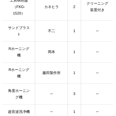
工具研削盤
クリーニング
（FKG-
カネヒラ
2
装置付き
1520）
サンドブラス
不二
1
─
ト
Rホーニング
岡本
1
─
機
Rホーニング
藤田製作所
1
─
機
角度ホーニン
─
3
─
グ機
超音波洗浄機
─
1
─