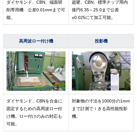
ダイヤモンド、CBN、端面研
超硬、CBN、標準チップ用内
削専用機 公差0.01mmまで可
接円6.35～25.0まで公差
能。
±0.025にて加工可能。
高周波ロー付け機
投影機
ダイヤモンド、CBNを台金に
対象物の寸法を1000分の1mm
固定するための高周波ロー付
まで計測でｌきる高性能投影
け機。ロー付けのみの対応も
機。
可能。